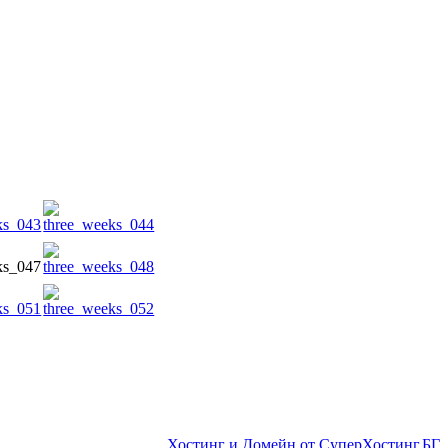
Хостинг и Домейн от СуперХостинг.БГ