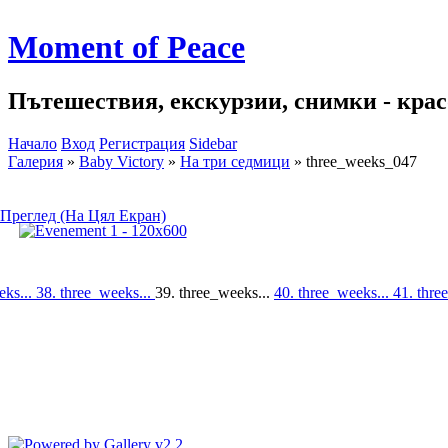
Moment of Peace
Пътешествия, екскурзии, снимки - красо
Начало
Вход
Регистрация
Sidebar
Галерия
»
Baby Victory
»
На три седмици
»
three_weeks_047
Преглед (На Цял Екран)
eks...
38. three_weeks...
39. three_weeks...
40. three_weeks...
41. thre