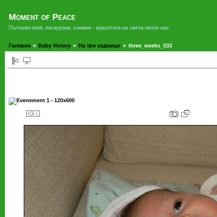
Moment of Peace
Пътешествия, екскурзии, снимки - красотата на света около нас.
Галерия
»
Baby Victory
»
На три седмици
»
three_weeks_033