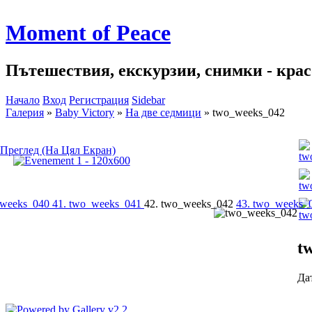
Moment of Peace
Пътешествия, екскурзии, снимки - красо
Начало
Вход
Регистрация
Sidebar
Галерия
»
Baby Victory
»
На две седмици
»
two_weeks_042
Преглед (На Цял Екран)
_weeks_040
41. two_weeks_041
42. two_weeks_042
43. two_weeks_
t
Дат