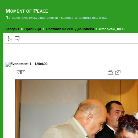
Moment of Peace
Пътешествия, екскурзии, снимки - красотата на света около нас.
Галерия
»
Празници
»
Сватбата на сем. Дреновски
»
Drenovski_0090