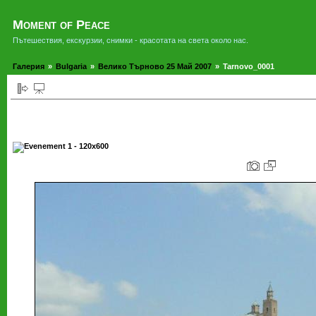
Moment of Peace
Пътешествия, екскурзии, снимки - красотата на света около нас.
Галерия
»
Bulgaria
»
Велико Търново 25 Май 2007
»
Tarnovo_0001