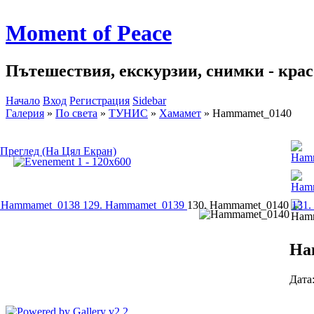
Moment of Peace
Пътешествия, екскурзии, снимки - красо
Начало
Вход
Регистрация
Sidebar
Галерия
»
По света
»
ТУНИС
»
Хамамет
»
Hammamet_0140
Преглед (На Цял Екран)
. Hammamet_0138
129. Hammamet_0139
130. Hammamet_0140
131
Ha
Дата: