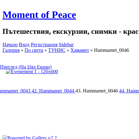
Moment of Peace
Пътешествия, екскурзии, снимки - красо
Начало
Вход
Регистрация
Sidebar
Галерия
»
По света
»
ТУНИС
»
Хамамет
»
Hammamet_0046
Преглед (На Цял Екран)
Hammamet_0043
42. Hammamet_0044
43. Hammamet_0046
44. Ham