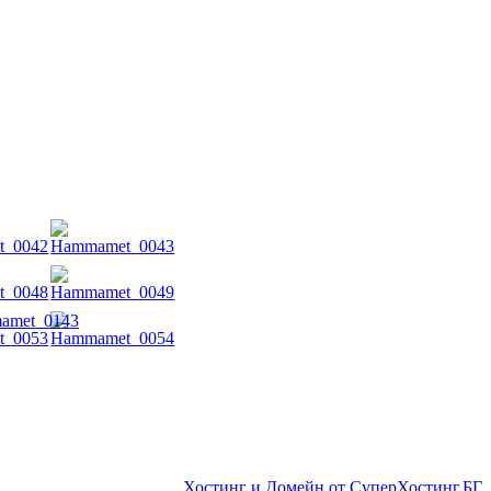
amet_0143
Хостинг и Домейн от СуперХостинг.БГ