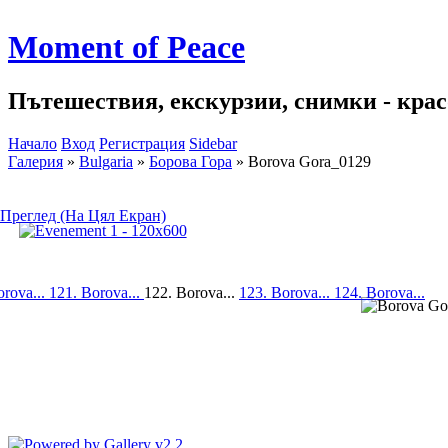
Moment of Peace
Пътешествия, екскурзии, снимки - красо
Начало
Вход
Регистрация
Sidebar
Галерия
»
Bulgaria
»
Борова Гора
»
Borova Gora_0129
Преглед (На Цял Екран)
orova...
121. Borova...
122. Borova...
123. Borova...
124. Borova...