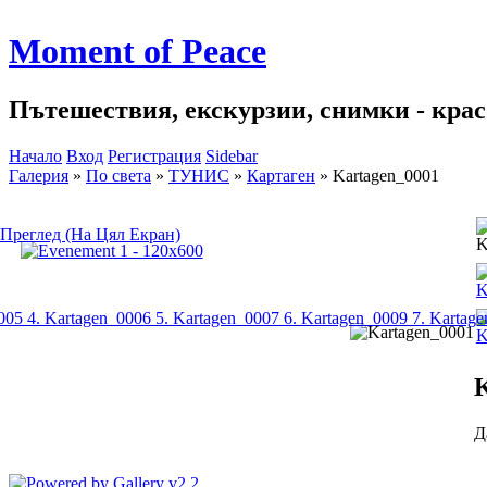
Moment of Peace
Пътешествия, екскурзии, снимки - красо
Начало
Вход
Регистрация
Sidebar
Галерия
»
По света
»
ТУНИС
»
Картаген
»
Kartagen_0001
Преглед (На Цял Екран)
0005
4. Kartagen_0006
5. Kartagen_0007
6. Kartagen_0009
7. Kartag
K
Д