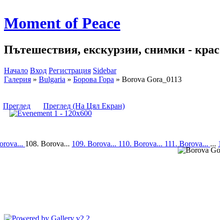
Moment of Peace
Пътешествия, екскурзии, снимки - красо
Начало
Вход
Регистрация
Sidebar
Галерия
»
Bulgaria
»
Борова Гора
»
Borova Gora_0113
Преглед
Преглед (На Цял Екран)
orova...
108. Borova...
109. Borova...
110. Borova...
111. Borova...
...