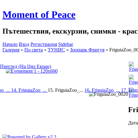
Moment of Peace
Пътешествия, екскурзии, снимки - красо
Начало
Вход
Регистрация
Sidebar
Галерия
»
По света
»
ТУНИС
»
Зоопарк Фригуя
»
FriguiaZoo_0
Преглед (На Цял Екран)
oo_...
14. FriguiaZoo_...
15. FriguiaZoo_...
16. FriguiaZoo_...
17. Frig
Fr
Дата