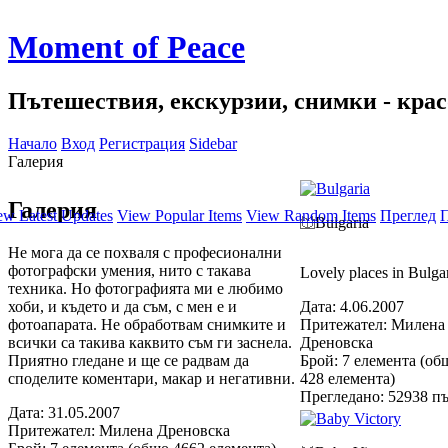
Moment of Peace
Пътешествия, екскурзии, снимки - красо
Начало
Вход
Регистрация
Sidebar
Галерия
Галерия
ew Latest Updates
View Popular Items
View Random Items
Преглед
П
Bulgaria
Не мога да се похваля с професионални
фотографски умения, нито с такава
Lovely places in Bulga
техника. Но фотографията ми е любимо
хоби, и където и да съм, с мен е и
Дата: 4.06.2007
фотоапарата. Не обработвам снимките и
Притежател: Милена
всички са такива каквито съм ги заснела.
Дреновска
Приятно гледане и ще се радвам да
Брой: 7 елемента (об
споделите коментари, макар и негативни.
428 елемента)
Прегледано: 52938 п
Дата: 31.05.2007
Притежател: Милена Дреновска