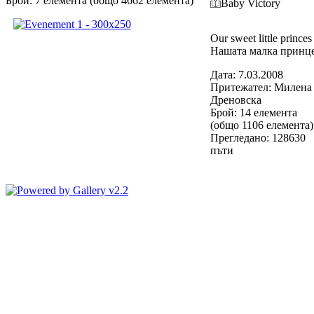
Брой: 7 елемента (общо 4662 елемента)
Baby Victory
Our sweet little princes
Нашата малка принц
Дата: 7.03.2008
Притежател: Милена
Дреновска
Брой: 14 елемента
(общо 1106 елемента)
Прегледано: 128630
пъти