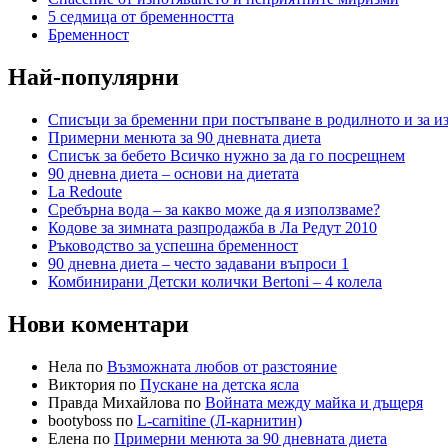
5 седмица от бременността
Бременност
Най-популярни
Списъци за бременни при постъпване в родилното и за и
Примерни менюта за 90 дневната диета
Списък за бебето Всичко нужно за да го посрещнем
90 дневна диета – основи на диетата
La Redoute
Сребърна вода – за какво може да я използваме?
Кодове за зимната разпродажба в Ла Редут 2010
Ръководство за успешна бременност
90 дневна диета – често задавани въпроси 1
Комбинирани Детски колички Bertoni – 4 колела
Нови коментари
Нела по
Възможната любов от разстояние
Виктория по
Пускане на детска ясла
Правда Михайлова по
Войната между майка и дъщеря
bootyboss по
L-carnitine (Л-карнитин)
Елена по
Примерни менюта за 90 дневната диета