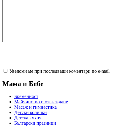
Уведоми ме при последващи коментари по e-mail
Мама и Бебе
Бременност
Майчинство и отглеждане
Масаж и гимнастика
Детски колички
Детска кухня
Български празници