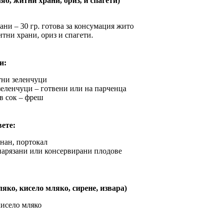
яб, житни храни, ориз, и спагети)
ани – 30 гр. готова за консумация жито
итни храни, ориз и спагети.
и:
тни зеленчуци
 зеленчуци – готвени или на парченца
в сок – фреш
вете:
анан, портокал
нарязани или консервирани плодове
яко, кисело мляко, сирене, извара)
кисело мляко