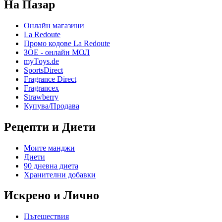
На Пазар
Онлайн магазини
La Redoute
Промо кодове La Redoute
ЗОЕ - онлайн МОЛ
myТoys.de
SportsDirect
Fragrance Direct
Fragrancex
Strawberry
Купува/Продава
Рецепти и Диети
Моите манджи
Диети
90 дневна диета
Хранителни добавки
Искрено и Лично
Пътешествия