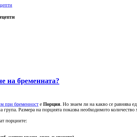
рецепти
не на бременната?
им при бременност
е
Порция
. Но знаем ли на какво се равнява 
 група. Размера на порцията показва необходимото количество х
ват порциите: