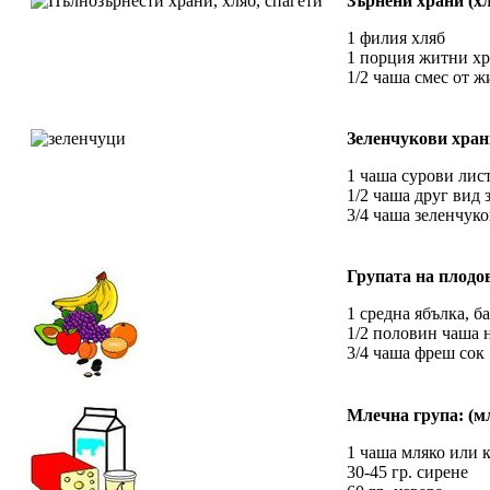
Зърнени храни (хл
1 филия хляб
1 порция житни хр
1/2 чаша смес от ж
Зеленчукови хран
1 чаша сурови лис
1/2 чаша друг вид
3/4 чаша зеленчуко
Групата на плодо
1 средна ябълка, б
1/2 половин чаша 
3/4 чаша фреш сок
Млечна група: (мл
1 чаша мляко или 
30-45 гр. сирене