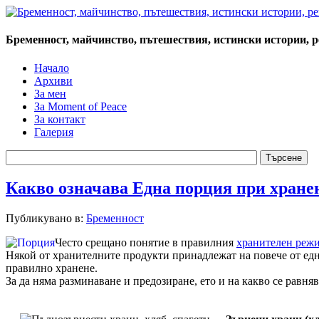
Бременност, майчинство, пътешествия, истински истории, 
Начало
Архиви
За мен
За Moment of Peace
За контакт
Галерия
Какво означава Една порция при хране
Публикувано в:
Бременност
Често срещано понятие в правилния
хранителен реж
Някой от хранителните продукти принадлежат на повече от една
правилно хранене.
За да няма разминаване и предозиране, ето и на какво се равня