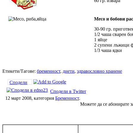
60 гр. извара
Месо и бобови рас
30-90 гр. приготве
1/2 чаша сварен бо
1 яйце
2 супени лъжици 
1/3 чаша ядки
Етикети/Тагове:
бременност
,
диети
,
здравословно хранене
Сподели
Сподели в Twitter
12 март 2008, категория
Бременност
.
Можете да се абонирате з