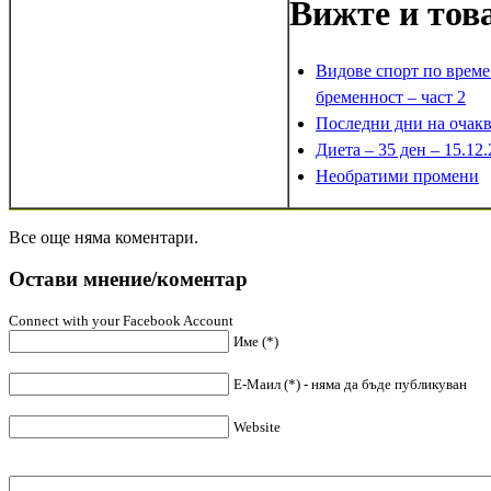
Вижте и тов
Видове спорт по време
бременност – част 2
Последни дни на очак
Диета – 35 ден – 15.12
Необратими промени
Все още няма коментари.
Остави мнение/коментар
Connect with your Facebook Account
Име (*)
Е-Маил (*) - няма да бъде публикуван
Website