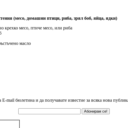
тения (месо, домашни птици, риба, зрял боб, яйца, ядки)
но крехко месо, птиче месо, или риба
б
фъстъчено масло
а E-mail бюлетина и да получавате известие за всяка нова публик