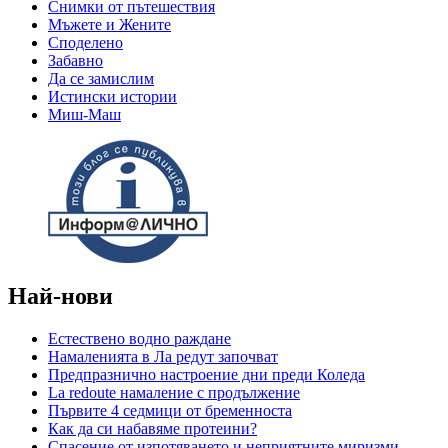
Снимки от пътешествия
Мъжете и Жените
Спoделено
Забавно
Да се замислим
Истински истории
Миш-Маш
Най-нови
Естествено водно раждане
Намаленията в Ла редут започват
Предпразнично настроение дни преди Коледа
La redoute намаление с продължение
Първите 4 седмици от бременноста
Как да си набавяме протеини?
Спасение от изпотяването и неприятните миризми