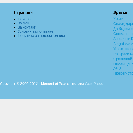
Връзки
Страници
Хостинг
Начало
За мен
Спаси, дар
За контакт
Да бъдем х
Условия за ползване
Социално-о
Политика за поверителност
Alexander 
Blogatstvo.
Уникални 
Разкраси м
Сравнявай 
Онлайн дне
деца
Пререгист
Copyright © 2006-2012 - Moment of Peace - ползва
WordPress