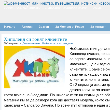
Бременност, майчинство, пътешествия, истински истории, рецепти
Начало
Архиви
За мен
За Moment of Peace
За контакт
Хиполенд си гонят клиентите
Публикувано в:
Детски колички
,
Майчинство и отглеждане
Небезизвестния детски
Хиполенд очаква, че с
са верига магазини, а н
магазинче, ще си задъ
клиентите. Обаче се ок
само не иска да си зад
клиентите, но и ги гони.
От 2 седмици искаме д
детска количка за наше
което вече е на 3 седмици. По няколко пъти на седмица се о
магазина им за да разбера кога ще доставят модела, който см
харесали – Cangaroo Dayana. Но всеки път отговора е един и 