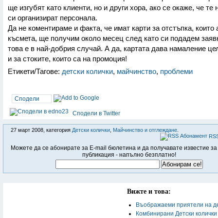
ще изгубят като клиенти, но и други хора, ако се окаже, че те 
си организират персонала.
Да не коментираме и факта, че имат карти за отстъпка, които
късмета, ще получим около месец след като си подадем заяв
това е в най-добрия случай. А да, картата дава намаление це
и за стоките, които са на промоция!
Етикети/Тагове:
детски колички
,
майчинство
,
проблеми
Сподели
Сподели в Twitter
27 март 2008, категория
Детски колички
,
Майчинство и отглеждане
.
RSS
Можете да се абонирате за E-mail бюлетина и да получавате известие за
публикация - напълно безплатно!
Вижте и това:
Въображаеми приятели на д
Комбинирани Детски колички