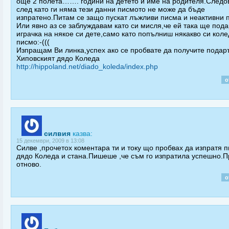
още 2 полета……. години на детето и име на родителя.Следо
след като ги няма тези данни писмото не може да бъде
изпратено.Питам се защо пускат лъжливи писма и неактивни 
Или явно аз се заблуждавам като си мисля,че ей така ще пода
играчка на някое си дете,само като попълниш някакво си кол
писмо:-(((
Изпращам Ви линка,успех ако се пробвате да получите подар
Хиповският дядо Коледа
http://hippoland.net/diado_koleda/index.php
о
силвия
казва:
15 декември, 2009 в 13:08
Силве ,прочетох коментара ти и току що пробвах да изпратя 
дядо Коледа и стана.Пишеше ,че съм го изпратила успешно.
отново.
о