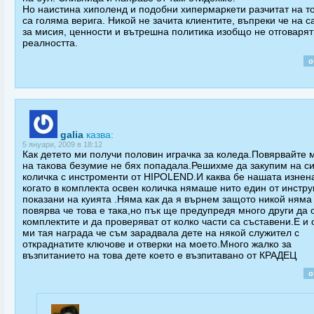
Но наистина хиполенд и подобни хипермаркети разчитат на то
са голяма верига. Никой не зачита клиентите, въпреки че на с
за мисия, ценности и вътрешна политика изобщо не отговарят
реалността.
о
galia
казва:
5 януари, 2009 в 18:12
Как детето ми получи половин играчка за коледа.Повярвайте 
на такова безумие не бях попадала.Решихме да закупим на с
количка с инстроменти от HIPOLEND.И каква бе нашата изнен
когато в комплекта освен количка нямаше нито един от инстр
показани на куията .Няма как да я върнем защото никой няма
повярва че това е така,но пък ще предупредя много други да 
комплектите и да проверяват от колко части са съставени.E и 
ми тая награда че съм зарадвала дете на някой служител с
откраднатите ключове и отверки на моето.Много жалко за
възпитанието на това дете което е възпитавано от КРАДЕЦ
о