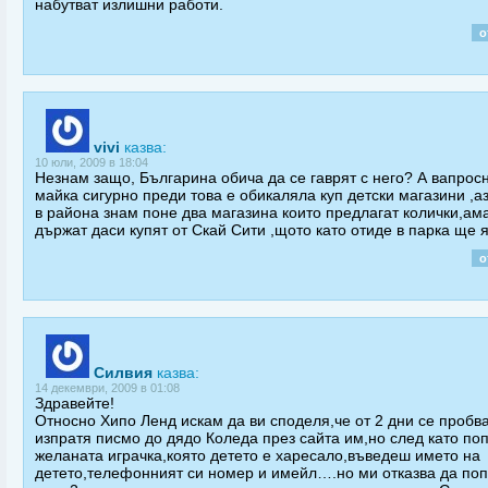
набутват излишни работи.
о
vivi
казва:
10 юли, 2009 в 18:04
Незнам защо, Българина обича да се гаврят с него? А вапрос
майка сигурно преди това е обикаляла куп детски магазини ,а
в района знам поне два магазина които предлагат колички,ама
държат даси купят от Скай Сити ,щото като отиде в парка ще я
о
Силвия
казва:
14 декември, 2009 в 01:08
Здравейте!
Относно Хипо Ленд искам да ви споделя,че от 2 дни се пробв
изпратя писмо до дядо Коледа през сайта им,но след като п
желаната играчка,която детето е харесало,въведеш името на
детето,телефонният си номер и имейл….но ми отказва да по