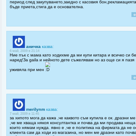
период след закупуването,заедно с касовия бон,рекламацият
бъде приета,стига да е основателна.
о
аничка
казва:
6 май, 2009 в 21:14
Ние пък с мама като ходихме да ми купи китара и всичко си б
наред!За gaila и нейното дете съжелявам но аз още си я пазя 
уживяла при мен
о
merilynm
казва:
7 май, 2009 в 11:45
за хипото мога да кажа ,че каквото съм купила е ок. дразни м
,че ме хваща някоя консултантка и почва да ми продава неща
които нямам нужда. явно е ,че е политика на фирмата да не о
клиента сам да ходи из магазина, но мен ме дразни като почв