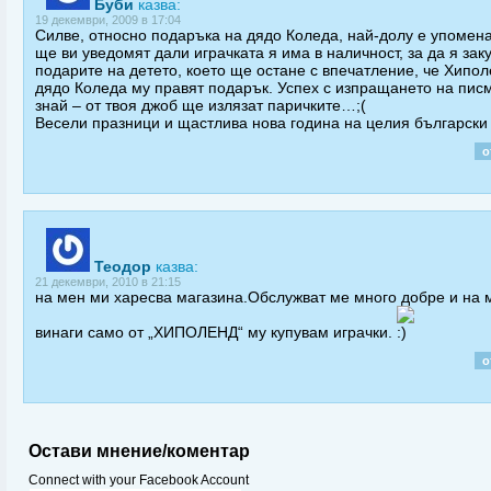
Буби
казва:
19 декември, 2009 в 17:04
Силве, относно подаръка на дядо Коледа, най-долу е упомена
ще ви уведомят дали играчката я има в наличност, за да я зак
подарите на детето, което ще остане с впечатление, че Хипол
дядо Коледа му правят подарък. Успех с изпращането на писм
знай – от твоя джоб ще излязат паричките…;(
Весели празници и щастлива нова година на целия български 
о
Теодор
казва:
21 декември, 2010 в 21:15
на мен ми харесва магазина.Обслужват ме много добре и на 
винаги само от „ХИПОЛЕНД“ му купувам играчки.
о
Остави мнение/коментар
Connect with your Facebook Account