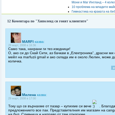
Мони и Маг Ингланд – 4 коле
10 проблема на младите май
Гимнастика на краката на бе
12 Коментара по "Хиполенд си гонят клиентите"
MARFI
казва:
29 март, 2008 в 16:36
Само така, нахрани ги тез изедници!
О, ако си до Скай Сити, аз бачкам в „Електроника“, драсни ми
мейл на marfuzii gmail и ако склада им е около Люлин, може 
количка.
о
Милена
казва:
29 март, 2008 в 17:00
Току що се върнахме от пазар – купихме си вече
. Благода
предложението все пак. Представителния им магазин на cang
на бул. Сливница и направо от там отидохме.