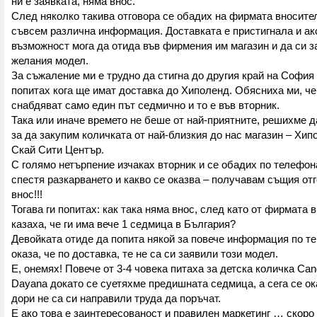
ни е заявката, няма внос.
След няколко такива отговора се обадих на фирмата вносите
съвсем различна информация. Доставката е пристигнала и ак
възможност мога да отида във фирмения им магазин и да си з
желания модел.
За съжаление ми е трудно да стигна до другия край на София 
попитах кога ще имат доставка до Хиполенд. Обясниха ми, че
снабдяват само един път седмично и то е във вторник.
Така или иначе времето не беше от най-приятните, решихме д
за да закупим количката от най-близкия до нас магазин – Хип
Скай Сити Център.
С голямо нетърпение изчаках вторник и се обадих по телефона
спестя разкарването и какво се оказва – получавам същия от
внос!!!
Тогава ги попитах: как така няма внос, след като от фирмата 
казаха, че ги има вече 1 седмица в България?
Девойката отиде да попита някой за повече информация по те
оказа, че по доставка, те не са си заявили този модел.
Е, онемях! Повече от 3-4 човека питаха за детска количка Can
Dayana докато се суетяхме предишната седмица, а сега се ока
дори не са си направили труда да поръчат.
Е ако това е заинтересованост и правилен маркетинг … скоро