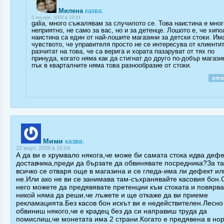
Милена
казва:
5 януари, 2009 в 19:44
galia, много съжалявам за случилото се. Това наистина е мног
неприятно, не само за вас, но и за детенце. Лошото е, че хип
наистина са един от най-лошите магазини за детски стоки. Им
чувството, че управителя просто не се интересува от клиентит
разчитат на това, че са верига и хората пазаруват от тях по
принуда, когато няма как да стигнат до друго по-добър магази
пък в кварталните няма това разнообразие от стоки.
отг
Мими
казва:
22 март, 2009 в 16:54
А да ви е хрумвало някога,че може би самата стока идва дефе
доставчика,преди да бързате да обвинявате посредника?За та
всичко се отваря още в магазина и се гледа-има ли дефект ил
не.Или ако не ви се занимава там-съхранявайте касовия бон.
него можете да предявявате претенции към стоката и повярв
никой няма да реши,че лъжете и ще откаже да ви приеме
рекламацията.Без касов бон искът ви е недействителен.Лесно
обвиниш някого,че е крадец без да си направиш труда да
помислиш,че монетата има 2 страни.Когато е предявена в но