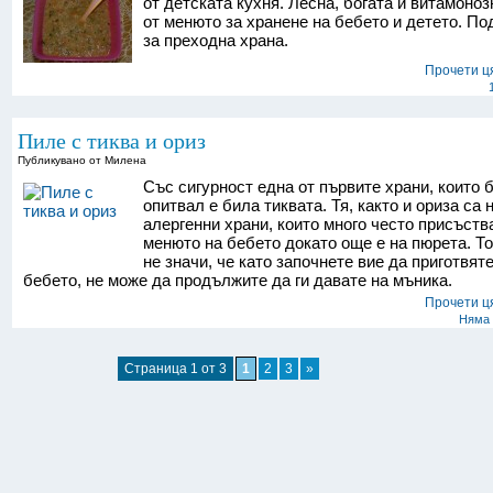
от детската кухня. Лесна, богата и витамоно
от менюто за хранене на бебето и детето. П
за преходна храна.
Прочети ц
Пиле с тиква и ориз
Публикувано от Милена
Със сигурност една от първите храни, които 
опитвал е била тиквата. Тя, както и ориза са 
алергенни храни, които много често присъств
менюто на бебето докато още е на пюрета. Т
не значи, че като започнете вие да приготвят
бебето, не може да продължите да ги давате на мъника.
Прочети ц
Няма 
Страница 1 от 3
1
2
3
»