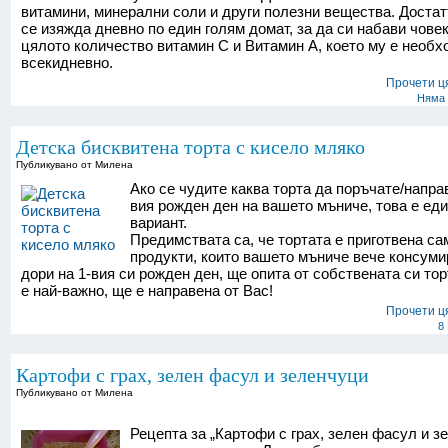
витамини, минерални соли и други полезни вещества. Достат
се изяжда дневно по един голям домат, за да си набави чове
цялото количество витамин С и Витамин А, което му е необ
всекидневно.
Прочети ц
Няма 
Детска бисквитена торта с кисело мляко
Публикувано от Милена
Ако се чудите каква торта да поръчате/направ
вия рожден ден на вашето мъниче, това е ед
вариант.
Предимствата са, че тортата е приготвена са
продукти, които вашето мъниче вече консумир
дори на 1-вия си рожден ден, ще опита от собствената си тор
е най-важно, ще е направена от Вас!
Прочети ц
8
Картофи с грах, зелен фасул и зеленчуци
Публикувано от Милена
Рецепта за „Картофи с грах, зелен фасул и з