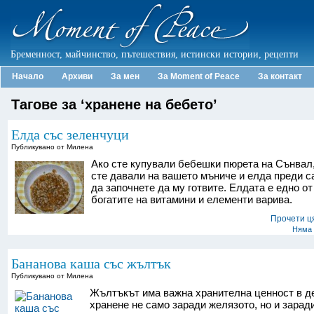
Бременност, майчинство, пътешествия, истински истории, рецепти
Начало
Архиви
За мен
За Moment of Peace
За контакт
Тагове за ‘хранене на бебето’
Елда със зеленчуци
Публикувано от Милена
Ако сте купували бебешки пюрета на Сънвал
сте давали на вашето мъниче и елда преди с
да започнете да му готвите. Елдата е едно от
богатите на витамини и елементи варива.
Прочети ц
Няма 
Бананова каша със жълтък
Публикувано от Милена
Жълтъкът има важна хранителна ценност в д
хранене не само заради желязото, но и зарад