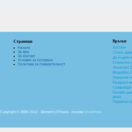
Връзки
Страници
Хостинг
Начало
За мен
Спаси, дар
За контакт
Да бъдем х
Условия за ползване
Социално-о
Политика за поверителност
Alexander 
Blogatstvo.
Уникални 
Разкраси м
Сравнявай 
Онлайн дне
деца
Пререгист
Copyright © 2006-2012 - Moment of Peace - ползва
WordPress