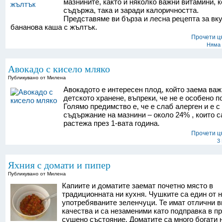
мазнините, както и няколко важни витамини, к
съдържа, така и заради калоричността.
Представяме ви бърза и лесна рецепта за вк
бананова каша с жълтък.
Прочети ц
Няма 
Авокадо с кисело мляко
Публикувано от Милена
Авокадото е интересен плод, който заема важ
детското хранене, въпреки, че не е особено п
Голямо предимство е, че е слаб алерген и е с
съдържание на мазнини – около 24% , които с
растежа през 1-вата година.
Прочети ц
3
Яхния с домати и пипер
Публикувано от Милена
Капиите и доматите заемат почетно място в
традиционната ни кухня. Чушките са един от н
употребяваните зеленчуци. Те имат отлични в
качества и са незаменими като подправка в пр
сушено състояние. Доматите са много богати 