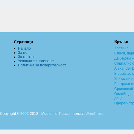
Връзки
Страници
Хостинг
Начало
За мен
Спаси, дар
За контакт
Да бъдем х
Условия за ползване
Социално-о
Политика за поверителност
Alexander 
Blogatstvo.
Уникални 
Разкраси м
Сравнявай 
Онлайн дне
деца
Пререгист
Copyright © 2006-2012 - Moment of Peace - ползва
WordPress