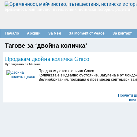
Бременност, майчинство, пътешествия, истински истории, рецепти
Начало
Архиви
За мен
За Moment of Peace
За контакт
Тагове за ‘двойна количка’
Продавам двойна количка Graco
Публикувано от Милена
Продавам детска количка Graco.
Количката е в идеално състояние. Закупена е от Лондон
Великобритания, ползвана е през месец септември там
Прочети ц
Няма 