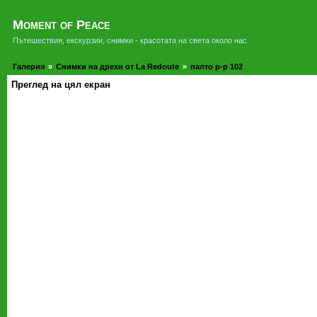
Moment of Peace
Пътешествия, екскурзии, снимки - красотата на света около нас.
Галерия
»
Снимки на дрехи от La Redoute
»
палто р-р 102
Преглед на цял екран