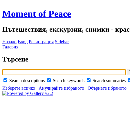
Moment of Peace
Пътешествия, екскурзии, снимки - красо
Начало
Вход
Регистрация
Sidebar
Галерия
Търсене
Search descriptions
Search keywords
Search summaries
Изберете всичко
Анулирайте избраното
Обърнете ибраното