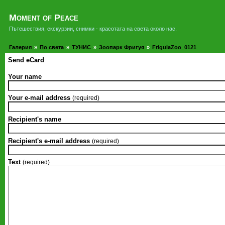
Moment of Peace
Пътешествия, екскурзии, снимки - красотата на света около нас.
Галерия
»
По света
»
ТУНИС
»
Зоопарк Фригуя
»
FriguiaZoo_0121
Send eCard
Your name
Your e-mail address
(required)
Recipient's name
Recipient's e-mail address
(required)
Text
(required)