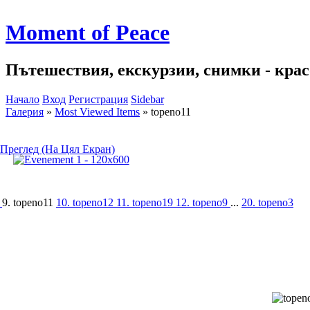
Moment of Peace
Пътешествия, екскурзии, снимки - красо
Начало
Вход
Регистрация
Sidebar
Галерия
»
Most Viewed Items
»
topeno11
Преглед (На Цял Екран)
0
9. topeno11
10. topeno12
11. topeno19
12. topeno9
...
20. topeno3