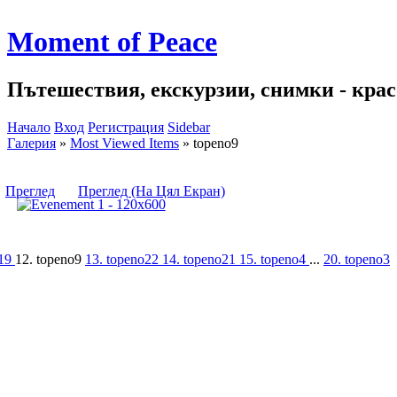
Moment of Peace
Пътешествия, екскурзии, снимки - красо
Начало
Вход
Регистрация
Sidebar
Галерия
»
Most Viewed Items
»
topeno9
Преглед
Преглед (На Цял Екран)
o19
12. topeno9
13. topeno22
14. topeno21
15. topeno4
...
20. topeno3