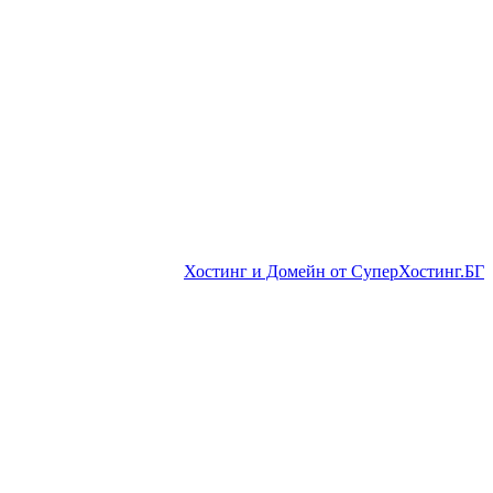
Хостинг и Домейн от СуперХостинг.БГ