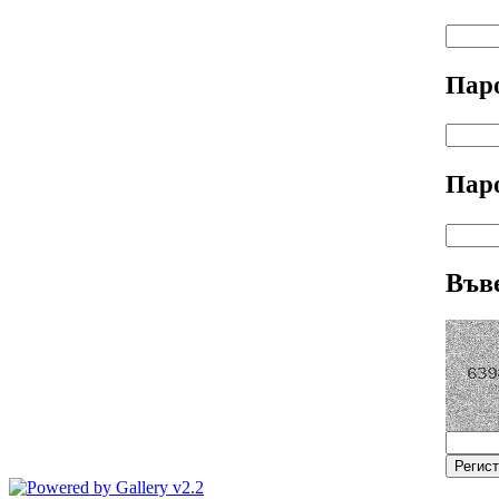
Пар
Пар
Въве