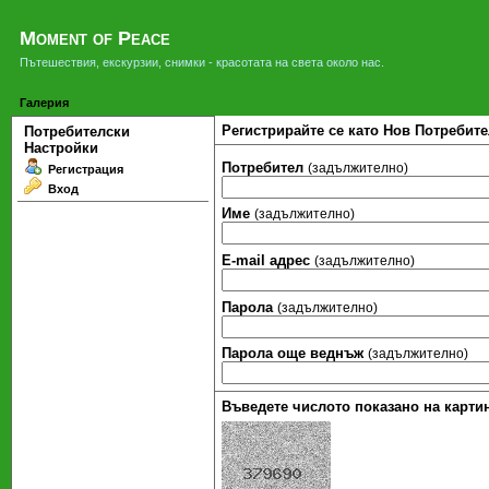
Moment of Peace
Пътешествия, екскурзии, снимки - красотата на света около нас.
Галерия
Регистрирайте се като Нов Потребите
Потребителски
Настройки
Потребител
(задължително)
Регистрация
Вход
Име
(задължително)
Е-mail адрес
(задължително)
Парола
(задължително)
Парола още веднъж
(задължително)
Въведете числото показано на картин