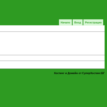
Начало
Вход
Регистрация
Хостинг и Домейн от СуперХостинг.БГ