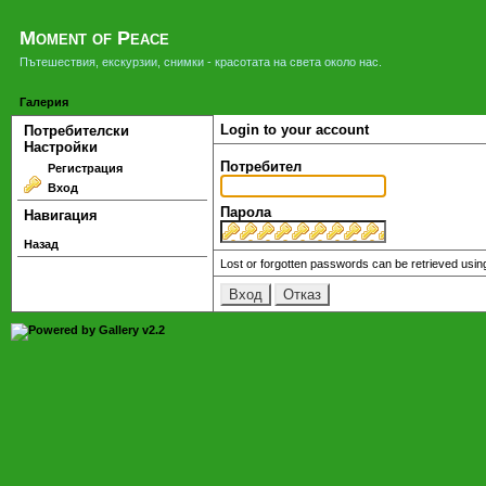
Moment of Peace
Пътешествия, екскурзии, снимки - красотата на света около нас.
Галерия
Login to your account
Потребителски
Настройки
Потребител
Регистрация
Вход
Парола
Навигация
Назад
Lost or forgotten passwords can be retrieved usin