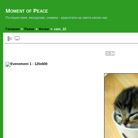
Moment of Peace
Пътешествия, екскурзии, снимки - красотата на света около нас.
Галерия
»
Разни
»
Котки
»
cats_22