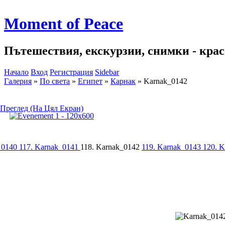
Moment of Peace
Пътешествия, екскурзии, снимки - красо
Начало
Вход
Регистрация
Sidebar
Галерия
»
По света
»
Египет
»
Карнак
»
Karnak_0142
Преглед (На Цял Екран)
_0140
117. Karnak_0141
118. Karnak_0142
119. Karnak_0143
120. 