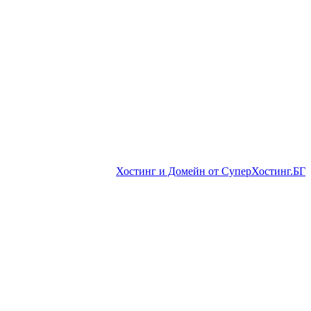
Хостинг и Домейн от СуперХостинг.БГ