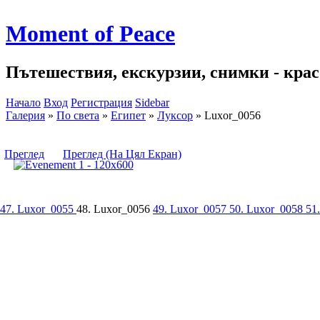
Moment of Peace
Пътешествия, екскурзии, снимки - красо
Начало
Вход
Регистрация
Sidebar
Галерия
»
По света
»
Египет
»
Луксор
»
Luxor_0056
Преглед
Преглед (На Цял Екран)
47. Luxor_0055
48. Luxor_0056
49. Luxor_0057
50. Luxor_0058
51