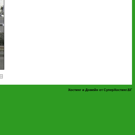
Хостинг и Домейн от СуперХостинг.БГ