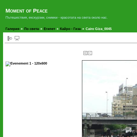
Moment of Peace
Пътешествия, екскурзии, снимки - красотата на света около нас.
Галерия
»
По света
»
Египет
»
Кайро - Гиза
»
Cairo Giza_0045