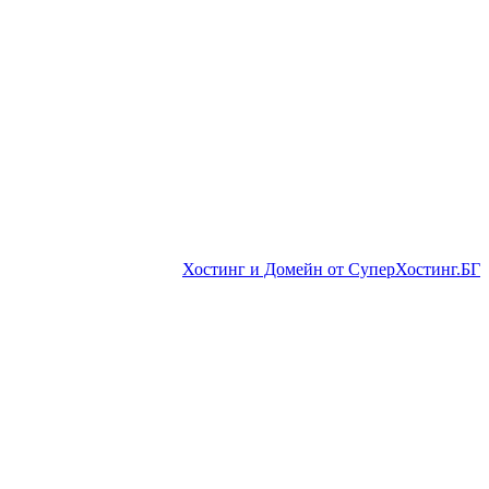
Хостинг и Домейн от СуперХостинг.БГ