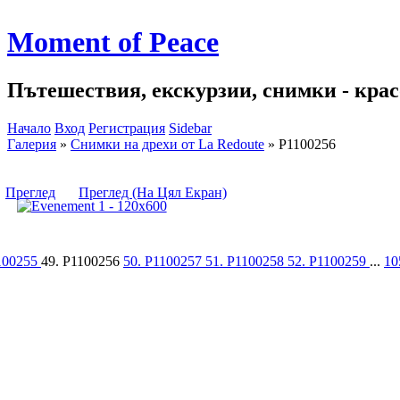
Moment of Peace
Пътешествия, екскурзии, снимки - красо
Начало
Вход
Регистрация
Sidebar
Галерия
»
Снимки на дрехи от La Redoute
»
P1100256
Преглед
Преглед (На Цял Екран)
100255
49. P1100256
50. P1100257
51. P1100258
52. P1100259
...
10