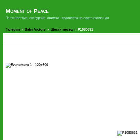
Moment of Peace
Пътешествия, екскурзии, снимки - красотата на света около нас.
Галерия
»
Baby Victory
»
Шести месец
»
P1080631