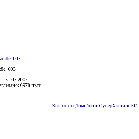
dle_003
а: 31.03.2007
гледано: 6978 пъти
Хостинг и Домейн от СуперХостинг.БГ