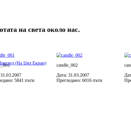
тата на света около нас.
реглед (На Цял Екран)
e_001
candle_002
can
 31.03.2007
Дата: 31.03.2007
Дат
едано: 5841 пъти
Прегледано: 6016 пъти
Пре