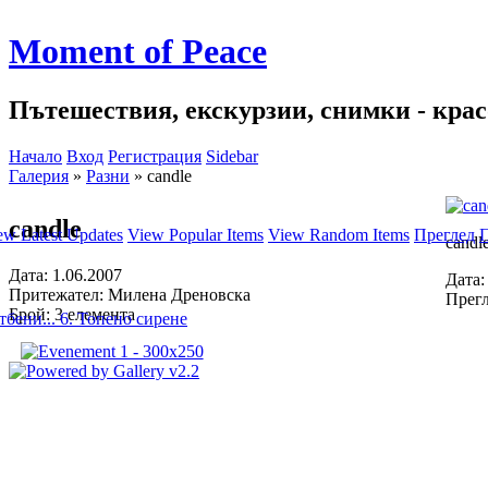
Moment of Peace
Пътешествия, екскурзии, снимки - красо
Начало
Вход
Регистрация
Sidebar
Галерия
»
Разни
»
candle
candle
ew Latest Updates
View Popular Items
View Random Items
Преглед
П
candl
Дата: 1.06.2007
Дата:
Притежател: Милена Дреновска
Прегл
Брой: 3 елемента
тбени...
6. Топено сирене