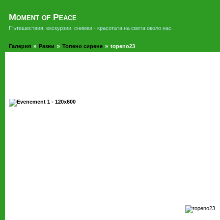
Moment of Peace
Пътешествия, екскурзии, снимки - красотата на света около нас.
Галерия
»
Разни
»
Топено сирене
»
topeno23