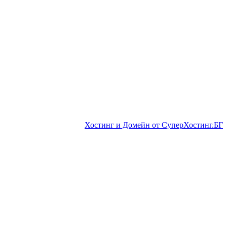
Хостинг и Домейн от СуперХостинг.БГ