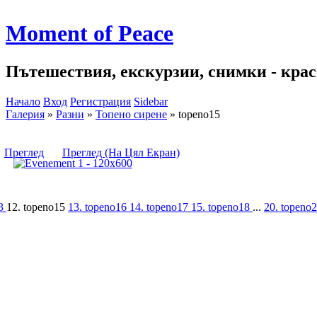
Moment of Peace
Пътешествия, екскурзии, снимки - красо
Начало
Вход
Регистрация
Sidebar
Галерия
»
Разни
»
Топено сирене
»
topeno15
Преглед
Преглед (На Цял Екран)
13
12. topeno15
13. topeno16
14. topeno17
15. topeno18
...
20. topeno