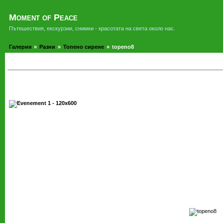
Moment of Peace
Пътешествия, екскурзии, снимки - красотата на света около нас.
Галерия
»
Разни
»
Топено сирене
»
topeno8